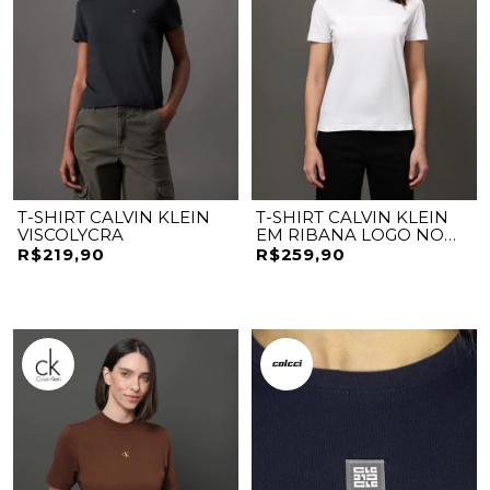
T-SHIRT CALVIN KLEIN
T-SHIRT CALVIN KLEIN
VISCOLYCRA
EM RIBANA LOGO NO
PEITO
R$219,90
R$259,90