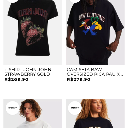
T-SHIRT JOHN JOHN
CAMISETA BAW
STRAWBERRY GOLD
OVERSIZED PICA PAU X
WW
R$269,90
R$279,90