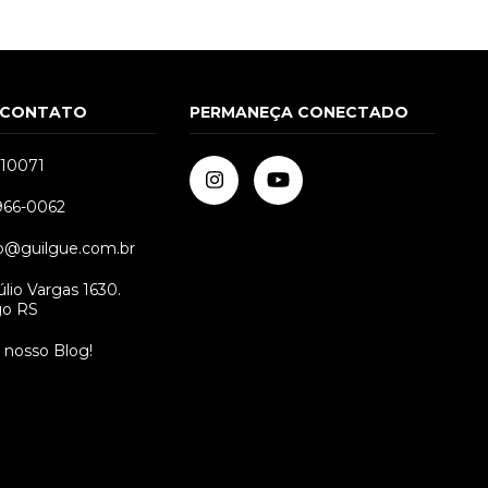
 CONTATO
PERMANEÇA CONECTADO
510071
9966-0062
o@guilgue.com.br
lio Vargas 1630.
go RS
o nosso Blog!