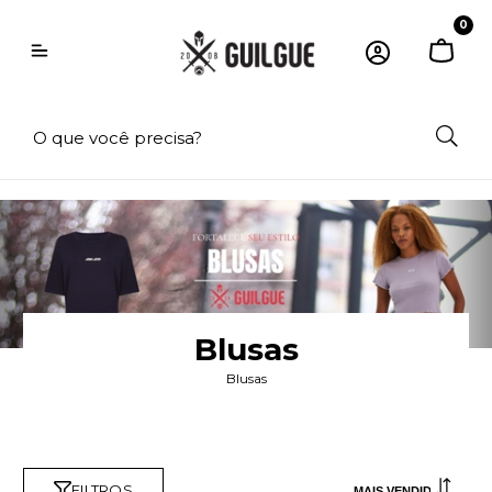
0
Blusas
Blusas
FILTROS